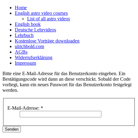
Home
English astro video courses
List of all astro videos
English book
Deutsche Lehrvideos
Lehrbuch
Kostenlose Vorträge downloaden
ulrichbold.com
AGBs
Widerrufserklärung
Impressum
Bitte eine E-Mail-Adresse für das Benutzerkonto eingeben. Ein
Bestätigungscode wird dann an diese verschickt. Sobald der Code
vorliegt, kann ein neues Passwort für das Benutzerkonto festgelegt
werden.
E-Mail-Adresse:
*
Senden